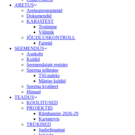
ARETUS
Aretusprogrammid
Dokumendid
KARJATEST
Testimine
Välimik
JÕUDLUSKONTROLL
Farmid
SEEMENDUS
Asukoht
Kuldid
Seemendajate register
Sperma tellimine
TSI-indeks
Mägise kuldid
Sperma kvaliteet
Hinnad
TEADUS
KOOLITUSED
PROJEKTID
Rümbaseire 2026-29
Karjatervis
TRÜKISED
Juubeliraamat