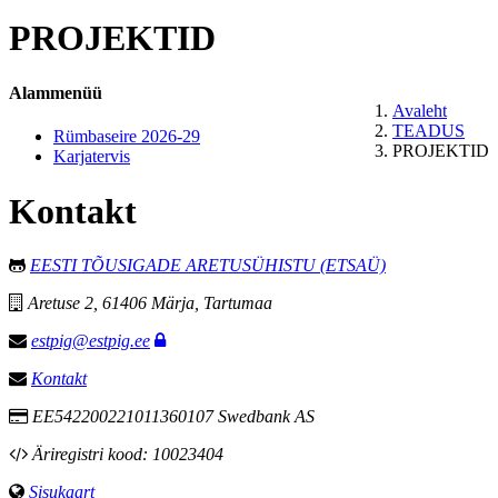
PROJEKTID
Alammenüü
Avaleht
TEADUS
Rümbaseire 2026-29
PROJEKTID
Karjatervis
Kontakt
EESTI TÕUSIGADE ARETUSÜHISTU (ETSAÜ)
Aretuse 2, 61406 Märja, Tartumaa
estpig@estpig.ee
Kontakt
EE542200221011360107 Swedbank AS
Äriregistri kood: 10023404
Sisukaart