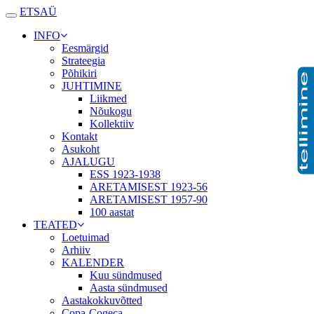
E
TSAÜ
INFO
Eesmärgid
Strateegia
Põhikiri
JUHTIMINE
Liikmed
Nõukogu
Kollektiiv
Kontakt
Asukoht
AJALUGU
ESS 1923-1938
ARETAMISEST 1923-56
ARETAMISEST 1957-90
100 aastat
TEATED
Loetuimad
Arhiiv
KALENDER
Kuu sündmused
Aasta sündmused
Aastakokkuvõtted
Copa-Cogeca