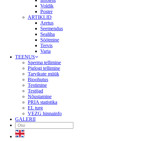
Infoleht
Voldik
Poster
ARTIKLID
Aretus
Seemendus
Sealiha
Söötmine
Tervis
Varia
TEENUS
Sperma tellimine
Piglogi tellimine
Tarvikute müük
Bioohutus
Testimine
Testijad
Nõustamine
PRIA statistika
EL turg
VEZG hinnainfo
GALERII